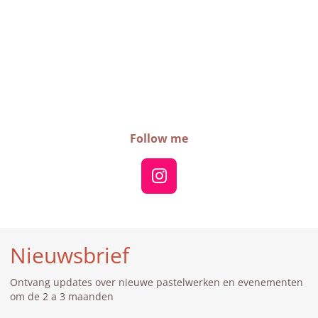
Follow me
I
n
s
t
Nieuwsbrief
a
g
Ontvang updates over nieuwe pastelwerken en evenementen
r
om de 2 a 3 maanden
a