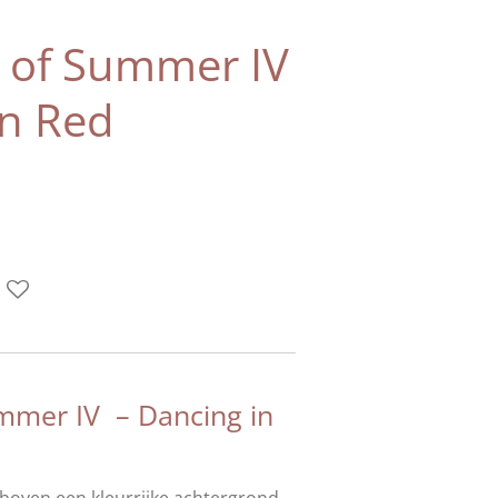
 of Summer IV
in Red
mmer IV – Dancing in
boven een kleurrijke achtergrond