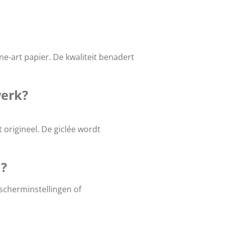
e-art papier. De kwaliteit benadert
werk?
origineel. De giclée wordt
m?
scherminstellingen of