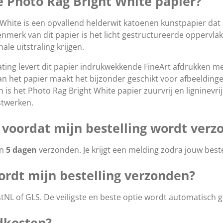
 Photo Rag Bright White papier?
ite is een opvallend helderwit katoenen kunstpapier dat s
nmerk van dit papier is het licht gestructureerde oppervl
le uitstraling krijgen.
ing levert dit papier indrukwekkende FineArt afdrukken me
van het papier maakt het bijzonder geschikt voor afbeelding
en is het Photo Rag Bright White papier zuurvrij en ligninevr
twerken.
t voordat mijn bestelling wordt ver
en
5 dagen
verzonden. Je krijgt een melding zodra jouw beste
ordt mijn bestelling verzonden?
tNL of GLS
. De veiligste en beste optie wordt automatisch 
ndkosten?