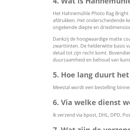
4. Wat is Hahnemühle
Het Hahnemühle Photo Rag Bright Wh
afdrukken. Het onderscheidende ke
ongekende diepte en driedimensiona
Dankzij de hoogwaardige matte coat
zwarttinten. De helderwitte basis 
detail tot zijn recht komt. Bovendi
duurzaamheid en behoud van kuns
5. Hoe lang duurt he
Meestal wordt een bestelling binn
6. Via welke dienst w
Ik verzend via
bpost, DHL, DPD, Pos
7. Wat zijn de verze