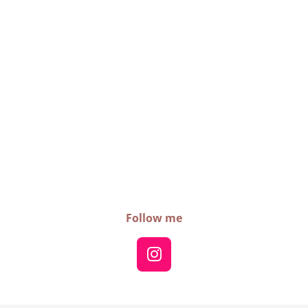
Follow me
I
n
s