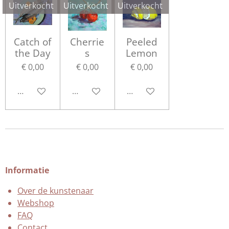
Uitverkocht
Uitverkocht
Uitverkocht
Catch of
Cherrie
Peeled
the Day
s
Lemon
€ 0,00
€ 0,00
€ 0,00
Houd mij op de hoogte
Houd mij op de hoogte
Houd mij op de hoogte
Informatie
Over de kunstenaar
Webshop
FAQ
Contact