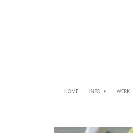
Ga
direct
naar
de
hoofdinhoud
HOME
INFO
WERK