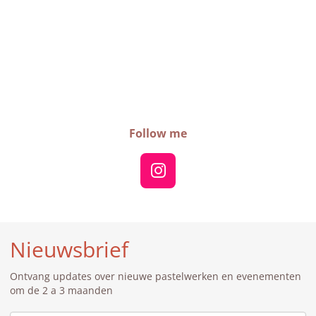
Follow me
I
n
s
t
Nieuwsbrief
a
g
Ontvang updates over nieuwe pastelwerken en evenementen
r
om de 2 a 3 maanden
a
m