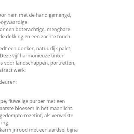
 door hem met de hand gemengd,
oogwaardige
or een boterachtige, mengbare
de dekking en een zachte touch.
edt een donker, natuurlijk palet,
 Deze vijf harmonieuze tinten
is voor landschappen, portretten,
stract werk.
kleuren:
epe, fluwelige purper met een
aatste bloesem in het maanlicht.
 gedempte rozetint, als verwelkte
ring
karmijnrood met een aardse, bijna