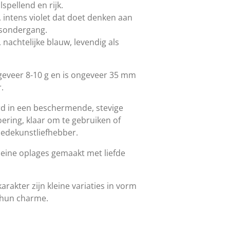
spellend en rijk.
, intens violet dat doet denken aan
nsondergang.
 nachtelijke blauw, levendig als
ngeveer 8-10 g en is ongeveer 35 mm
.
rd in een beschermende, stevige
ring, klaar om te gebruiken of
edekunstliefhebber.
leine oplages gemaakt met liefde
akter zijn kleine variaties in vorm
 hun charme.