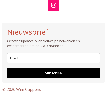
I
n
s
t
Nieuwsbrief
a
g
Ontvang updates over nieuwe pastelwerken en
r
evenementen om de 2 a 3 maanden
a
m
Subscribe
© 2026 Wim Cuppens