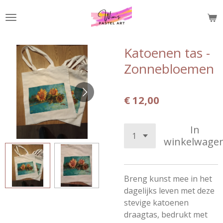
Ga
direct
naar
de
Katoenen tas -
hoofdinhoud
Zonnebloemen
€ 12,00
In
winkelwage
Breng kunst mee in het
dagelijks leven met deze
stevige katoenen
draagtas, bedrukt met