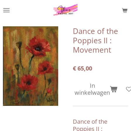
Ga
direct
naar
de
Dance of the
hoofdinhoud
Poppies II :
Movement
€ 65,00
In
winkelwagen
Dance of the
Poppies II :