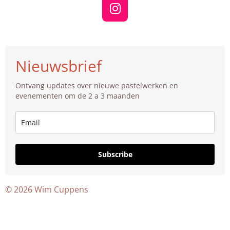
I
n
s
t
Nieuwsbrief
a
g
Ontvang updates over nieuwe pastelwerken en
r
evenementen om de 2 a 3 maanden
a
m
Subscribe
© 2026 Wim Cuppens