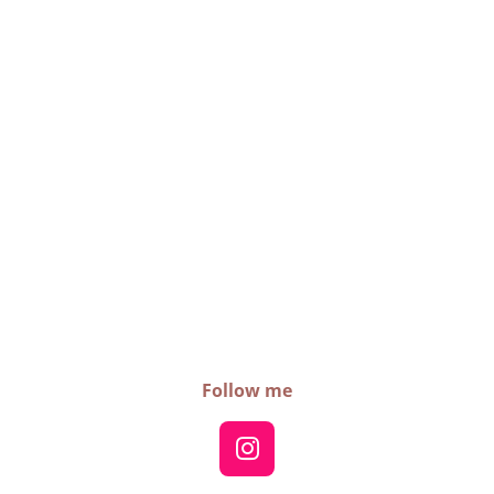
Follow me
I
n