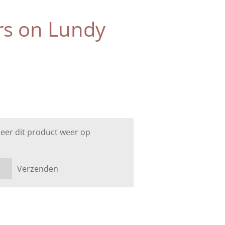
rs on Lundy
eer dit product weer op
Verzenden