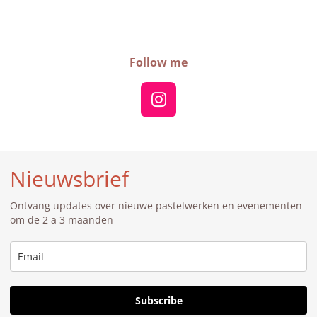
Follow me
I
n
s
t
Nieuwsbrief
a
g
Ontvang updates over nieuwe pastelwerken en evenementen
r
om de 2 a 3 maanden
a
m
Subscribe