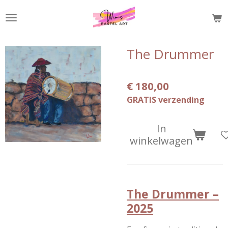
Ga
direct
naar
de
The Drummer
hoofdinhoud
€ 180,00
GRATIS verzending
In
winkelwagen
The Drummer –
2025