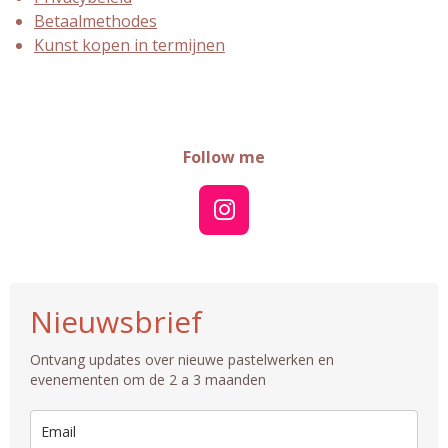
Betaalmethodes
Kunst kopen in termijnen
Follow me
I
n
s
t
Nieuwsbrief
a
g
Ontvang updates over nieuwe pastelwerken en
r
evenementen om de 2 a 3 maanden
a
m