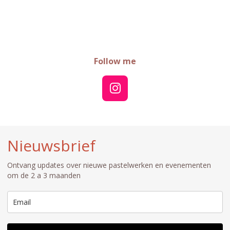
Follow me
I
n
s
t
Nieuwsbrief
a
g
Ontvang updates over nieuwe pastelwerken en evenementen
r
om de 2 a 3 maanden
a
m