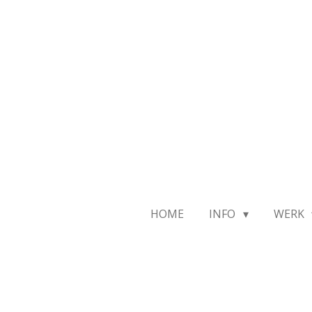
Ga
direct
naar
de
hoofdinhoud
HOME
INFO
WERK