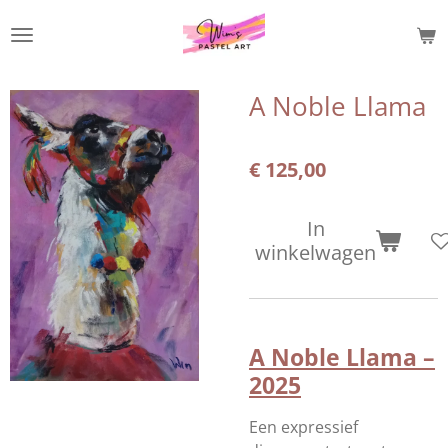
Ga
direct
naar
de
A Noble Llama
hoofdinhoud
€ 125,00
In
winkelwagen
A Noble Llama –
2025
Een expressief