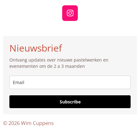
I
n
s
t
Nieuwsbrief
a
g
Ontvang updates over nieuwe pastelwerken en
r
evenementen om de 2 a 3 maanden
a
m
Subscribe
© 2026 Wim Cuppens