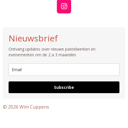
I
n
s
t
Nieuwsbrief
a
g
Ontvang updates over nieuwe pastelwerken en
r
evenementen om de 2 a 3 maanden
a
m
Subscribe
© 2026 Wim Cuppens