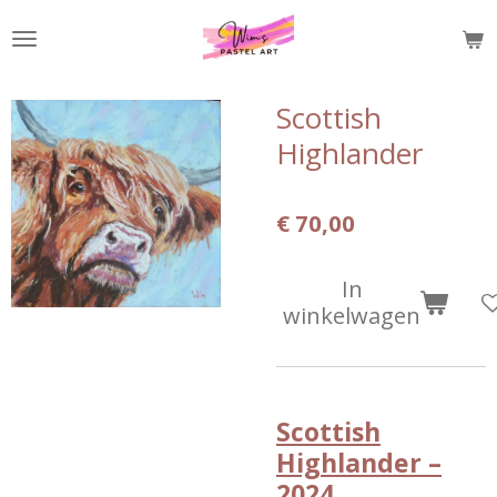
Ga
direct
naar
de
Scottish
hoofdinhoud
Highlander
€ 70,00
In
winkelwagen
Scottish
Highlander –
2024