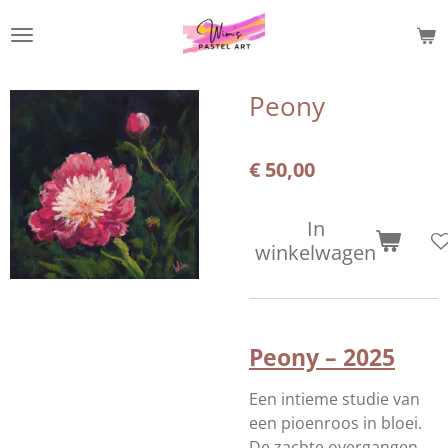
Ga
direct
naar
de
Peony
hoofdinhoud
€ 50,00
In
winkelwagen
Peony – 2025
Een intieme studie van
een pioenroos in bloei.
De zachte overgangen