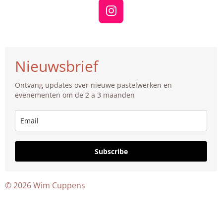
I
n
s
t
Nieuwsbrief
a
g
Ontvang updates over nieuwe pastelwerken en
r
evenementen om de 2 a 3 maanden
a
m
Subscribe
© 2026 Wim Cuppens