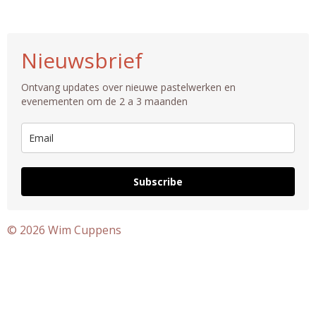
n
s
t
Nieuwsbrief
a
g
Ontvang updates over nieuwe pastelwerken en
r
evenementen om de 2 a 3 maanden
a
m
Subscribe
© 2026 Wim Cuppens