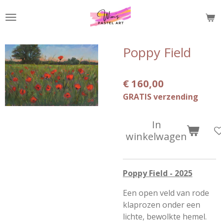
Ga
direct
naar
de
Poppy Field
hoofdinhoud
€ 160,00
GRATIS verzending
In
winkelwagen
Poppy Field - 2025
Een open veld van rode
klaprozen onder een
lichte, bewolkte hemel.