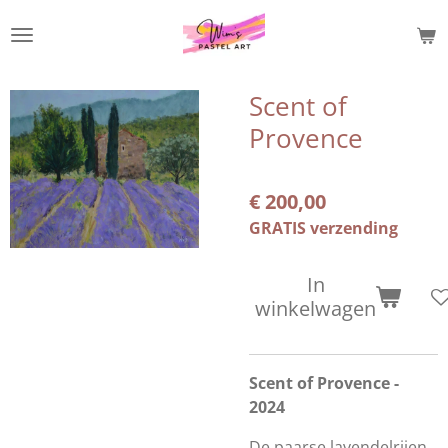
Ga
direct
naar
de
Scent of
hoofdinhoud
Provence
€ 200,00
GRATIS verzending
In
winkelwagen
Scent of Provence -
2024
De paarse lavendelrijen