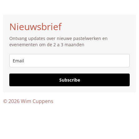
n
s
t
Nieuwsbrief
a
g
Ontvang updates over nieuwe pastelwerken en
r
evenementen om de 2 a 3 maanden
a
m
Subscribe
© 2026 Wim Cuppens