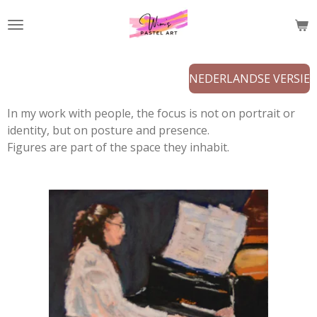
Ga
direct
naar
de
NEDERLANDSE VERSIE
hoofdinhoud
In my work with people, the focus is not on portrait or
identity, but on posture and presence.
Figures are part of the space they inhabit.