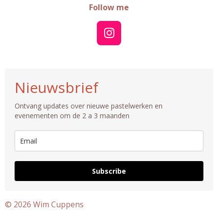
Follow me
I
n
s
t
Nieuwsbrief
a
g
Ontvang updates over nieuwe pastelwerken en
r
evenementen om de 2 a 3 maanden
a
m
Subscribe
© 2026 Wim Cuppens