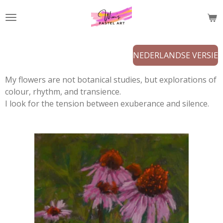
Ga
direct
naar
de
NEDERLANDSE VERSIE
hoofdinhoud
My flowers are not botanical studies, but explorations of
colour, rhythm, and transience.
I look for the tension between exuberance and silence.