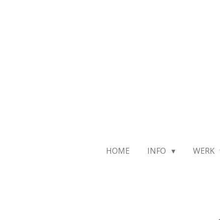
Ga
direct
naar
de
hoofdinhoud
HOME
INFO
WERK