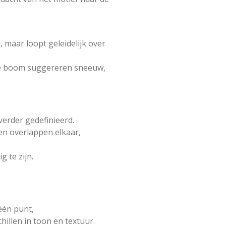
, maar loopt geleidelijk over
de boom suggereren sneeuw,
verder gedefinieerd.
ken overlappen elkaar,
g te zijn.
 één punt,
illen in toon en textuur.